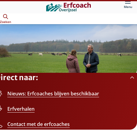
Direct
Menu
naar
Openen
hoofdinhoud
Zoeken
Erfcoach
Overijssel
irect naar:
Nieuws: Erfcoaches blijven beschikbaar
Erfverhalen
Contact met de erfcoaches