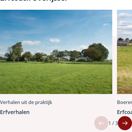
website
Verhalen uit de praktijk
Boeren
Erfverhalen
Erfco
1 / 3
Vorige
Vo