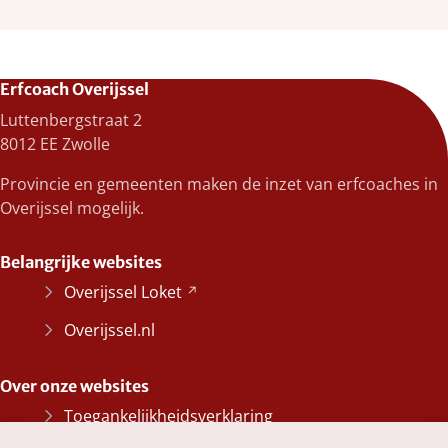
Erfcoach Overijssel
Luttenbergstraat 2
8012 EE Zwolle
Provincie en gemeenten maken de inzet van erfcoaches in
Overijssel mogelijk.
Belangrijke websites
Overijssel
Loket
(Verwijst
naar
Overijssel.nl
een
andere
Over onze websites
website)
Toegankelijkheidsverklaring