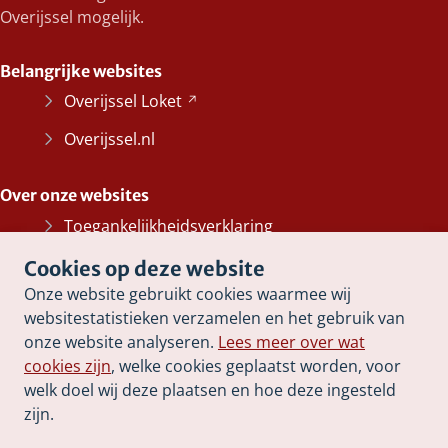
Overijssel mogelijk.
Belangrijke websites
Overijssel
Loket
(Verwijst
naar
Overijssel.nl
een
andere
Over onze websites
website)
Toegankelijkheidsverklaring
Bescherming persoonsgegevens
Cookies op deze website
Onze website gebruikt cookies waarmee wij
Informatiebeveiliging
websitestatistieken verzamelen en het gebruik van
Cookieverklaring
onze website analyseren.
Lees meer over wat
cookies zijn
, welke cookies geplaatst worden, voor
Proclaimer
welk doel wij deze plaatsen en hoe deze ingesteld
zijn.
Archief Erfcoach
Overijssel
(Verwijst
naar