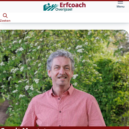
Direct
Menu
naar
Openen
hoofdinhoud
Zoeken