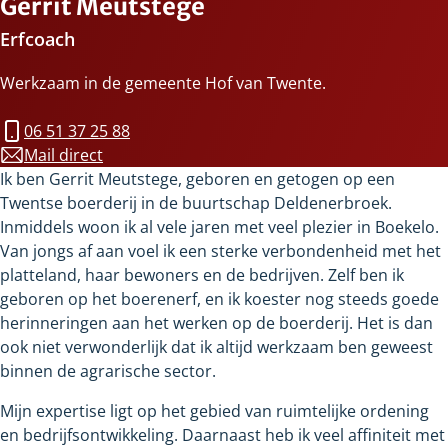
Gerrit Meutstege
Erfcoach
Werkzaam in de gemeente Hof van Twente.
Mobiel
06 51 37 25 88
Telefoonnummer:
Mail direct
gerrit.meutstege@stawel.nl
Ik ben Gerrit Meutstege, geboren en getogen op een
Twentse boerderij in de buurtschap Deldenerbroek.
Inmiddels woon ik al vele jaren met veel plezier in Boekelo.
Van jongs af aan voel ik een sterke verbondenheid met het
platteland, haar bewoners en de bedrijven. Zelf ben ik
geboren op het boerenerf, en ik koester nog steeds goede
herinneringen aan het werken op de boerderij. Het is dan
ook niet verwonderlijk dat ik altijd werkzaam ben geweest
binnen de agrarische sector.
Mijn expertise ligt op het gebied van ruimtelijke ordening
en bedrijfsontwikkeling. Daarnaast heb ik veel affiniteit met